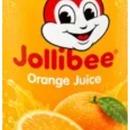
عصير برتقال
0.45 د.ك
تعليمات خاصة